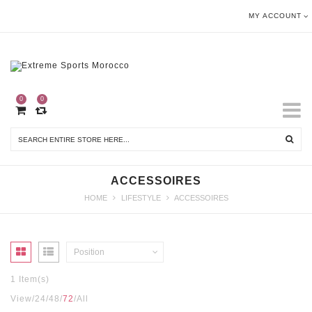
MY ACCOUNT
0
0
ACCESSOIRES
HOME
LIFESTYLE
ACCESSOIRES
Position
1 Item(s)
View
24
48
72
All