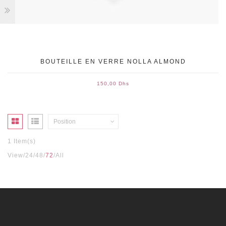
BOUTEILLE EN VERRE NOLLA ALMOND
150,00 Dhs
Position
1 Item(s)
View
24
48
72
All