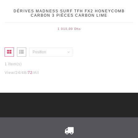
DÉRIVES MADNESS SURF TFH FX2 HONEYCOMB
CARBON 3 PIÈCES CARBON LIME
1 010,00 Dhs
Position
1 Item(s)
View
24
48
72
All