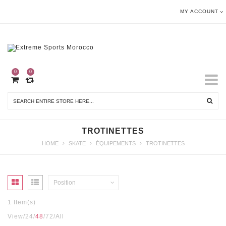
MY ACCOUNT
0
0
TROTINETTES
HOME
SKATE
ÉQUIPEMENTS
TROTINETTES
Position
1 Item(s)
View
24
48
72
All