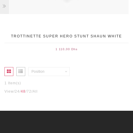
TROTTINETTE SUPER HERO STUNT SHAUN WHITE
1 110,00 Dhs
Position
1 Item(s)
View
24
48
72
All