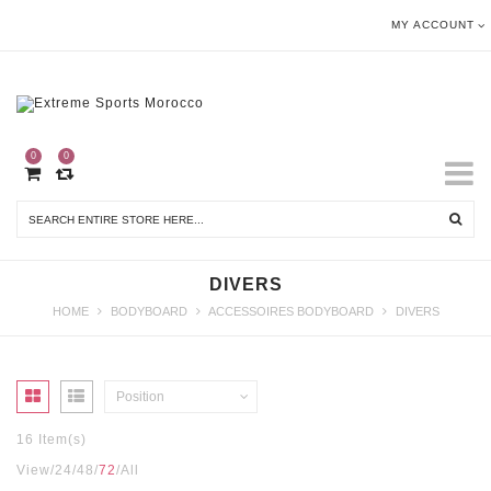
MY ACCOUNT
0
0
DIVERS
HOME
BODYBOARD
ACCESSOIRES BODYBOARD
DIVERS
Position
16 Item(s)
View
24
48
72
All