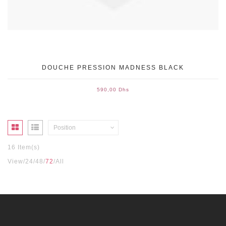
DOUCHE PRESSION MADNESS BLACK
590,00 Dhs
Position
16 Item(s)
View
24
48
72
All