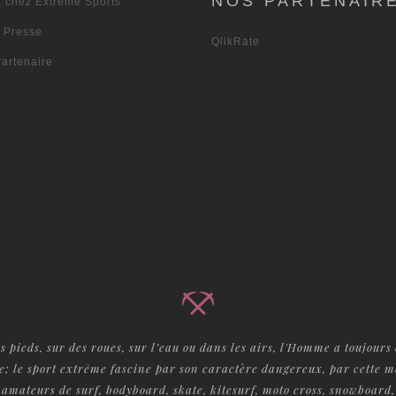
NOS PARTENAIR
z chez Extreme Sports
s Presse
QlikRate
artenaire
es pieds, sur des roues, sur l’eau ou dans les airs, l'Homme a toujours 
e; le sport extrême fascine par son caractère dangereux, par cette 
 amateurs de surf, bodyboard, skate, kitesurf, moto cross, snowboard,