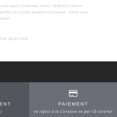
méra de sport. Compatible GoPro, REMOVU s’utilise
ifier vos scènes pendant le tournage , même dans
action.
THE SELECTION.
IENT
PAIEMENT
/7
en espèce à la Livraison ou par CB sécurisé