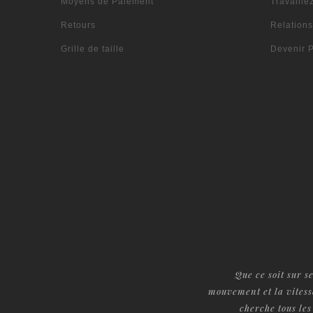
Moyens de Paiement
Travaille
Retours
Relation
Grille de taille
Devenir P
Que ce soit sur s
mouvement et la vitess
cherche tous les