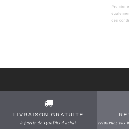
Premier é
égalemen
des condi
LIVRAISON GRATUITE
RE
à partir de 1500Dhs d'achat
retournez vos p