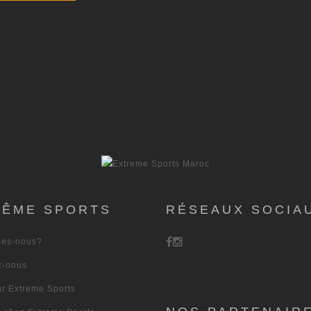
RÊME SPORTS
RÉSEAUX SOCIA
es-nous?
z-nous
ur Extreme Sports