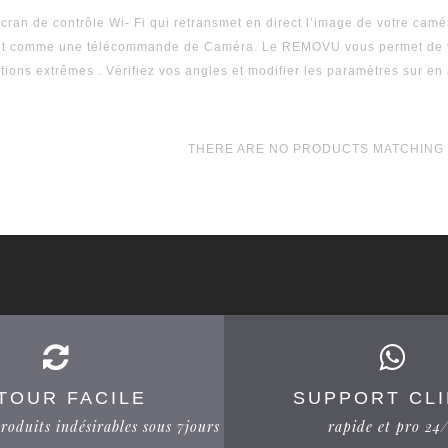
cran de contrôle Wi- Fi qui retransmet en direct l’image de votre ca
t comme une télécommande de Caméra. Le REMOVU vous permet de vér
tions extrêmes . Vérifiez vos angles et modifier les paramètres sur en 
THERE ARE NO PRODUCTS MATCHING 
TOUR FACILE
SUPPORT CL
roduits indésirables sous 7jours
rapide et pro 24