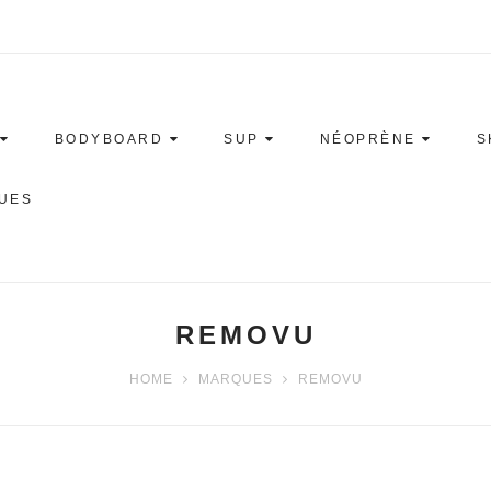
BODYBOARD
SUP
NÉOPRÈNE
S
UES
REMOVU
HOME
MARQUES
REMOVU