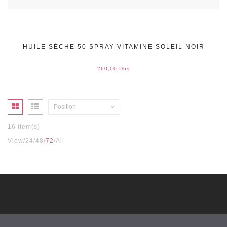
HUILE SÈCHE 50 SPRAY VITAMINE SOLEIL NOIR
260,00 Dhs
Position
16 Item(s)
View
24
48
72
All