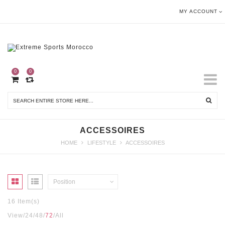
MY ACCOUNT
0
0
ACCESSOIRES
HOME
LIFESTYLE
ACCESSOIRES
Position
16 Item(s)
View
24
48
72
All