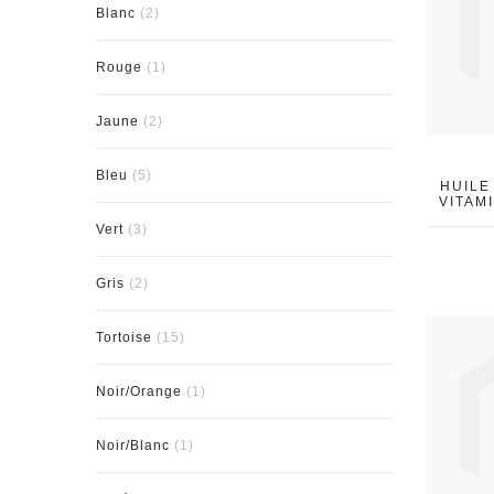
Blanc
(2)
Rouge
(1)
Jaune
(2)
Bleu
(5)
HUILE
VITAM
Vert
(3)
Gris
(2)
Tortoise
(15)
Noir/Orange
(1)
Noir/Blanc
(1)