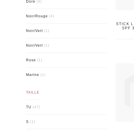
Doré
(4)
Noir/Rouge
(4)
STICK 
SPF 
Noir/Vert
(1)
Noir/Vert
(1)
Rose
(1)
Marine
(1)
TAILLE
TU
(47)
S
(1)