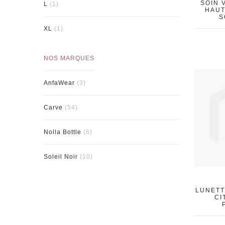
SOIN 
L
(1)
HAUT
S
XL
(1)
NOS MARQUES
AnfaWear
(3)
Carve
(54)
Nolla Bottle
(6)
Soleil Noir
(10)
LUNETT
CI