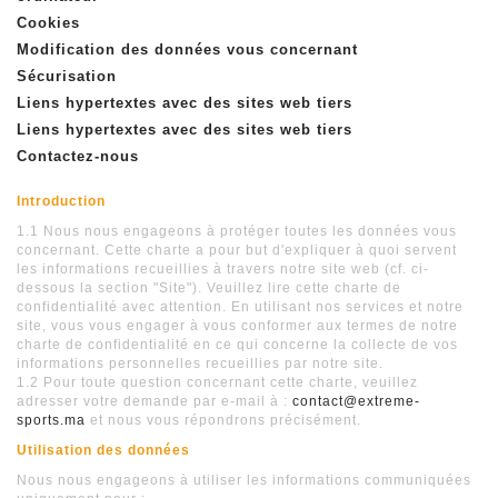
Cookies
Modification des données vous concernant
Sécurisation
Liens hypertextes avec des sites web tiers
Liens hypertextes avec des sites web tiers
Contactez-nous
Introduction
1.1 Nous nous engageons à protéger toutes les données vous
concernant. Cette charte a pour but d'expliquer à quoi servent
les informations recueillies à travers notre site web (cf. ci-
dessous la section "Site"). Veuillez lire cette charte de
confidentialité avec attention. En utilisant nos services et notre
site, vous vous engager à vous conformer aux termes de notre
charte de confidentialité en ce qui concerne la collecte de vos
informations personnelles recueillies par notre site.
1.2 Pour toute question concernant cette charte, veuillez
adresser votre demande par e-mail à :
contact@extreme-
sports.ma
et nous vous répondrons précisément.
Utilisation des données
Nous nous engageons à utiliser les informations communiquées