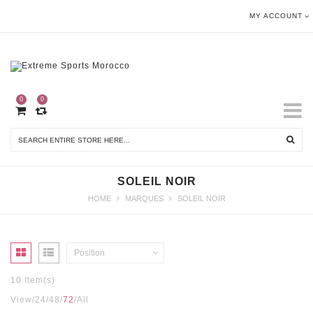
MY ACCOUNT
0
0
SOLEIL NOIR
HOME
MARQUES
SOLEIL NOIR
Position
10 Item(s)
View
24
48
72
All