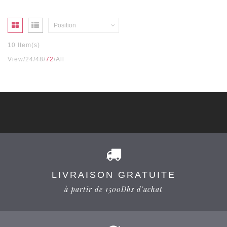
Position
10 Item(s)
View
24
48
72
All
LIVRAISON GRATUITE
à partir de 1500Dhs d'achat