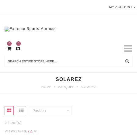
MY ACCOUNT
0
0
SOLAREZ
HOME
MARQUES
SOLAREZ
Position
5 Item(s)
View
24
48
72
All