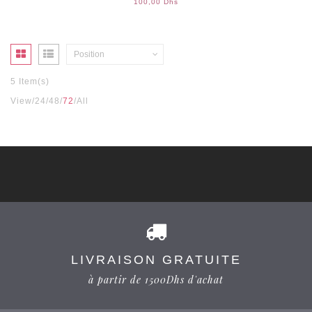
100,00 Dhs
Position
5 Item(s)
View
24
48
72
All
LIVRAISON GRATUITE
à partir de 1500Dhs d'achat