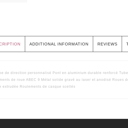
CRIPTION
ADDITIONAL INFORMATION
REVIEWS
e de direction personnalisé Pont en aluminium durable renforcé Tub
ents de roue ABEC 9 Métal solide gravé au laser et anodisé Roues de
e extrudée Roulements de casque scellés