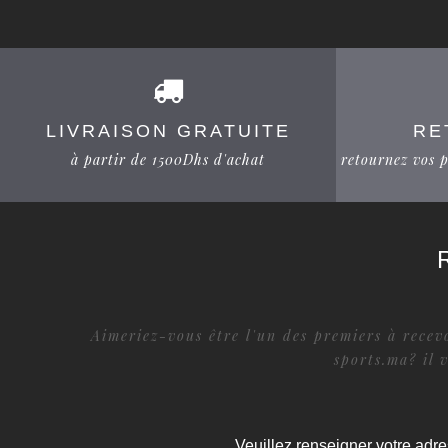
LIVRAISON GRATUITE
RE
à partir de 1500Dhs d'achat
retournez vos p
Aimeriez-vous être l'un des premiers à recevo
sports.ma? il 