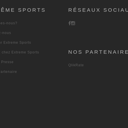
RÊME SPORTS
RÉSEAUX SOCIA
es-nous?
z-nous
ur Extreme Sports
NOS PARTENAIR
z chez Extreme Sports
s Presse
QlikRate
artenaire