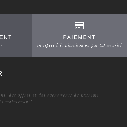
IENT
PAIEMENT
/7
en espèce à la Livraison ou par CB sécurisé
R
ions, des offres et des événements de Extreme-
dès maintenant!