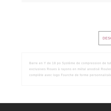
DES
Barre en Y de 18 po Système de compression de tub
exclusives Roues à rayons en métal anodisé Roulem
complète avec logo Fourche de forme personnalisé