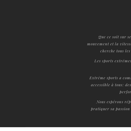
Que ce soit sur s
mouvement et la vitess
cherche tous les
Les sports extrêmes
Extrême sports a com
accessible à tous: de
perfo
Nous espérons rép
pratiquer sa passion 