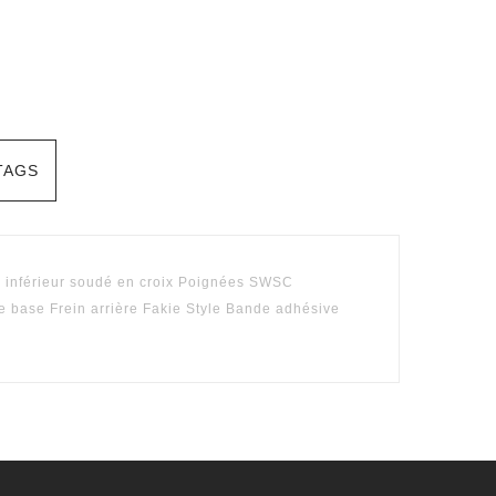
TAGS
e inférieur soudé en croix Poignées SWSC
 base Frein arrière Fakie Style Bande adhésive