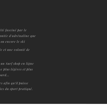
été fasciné par le
montée d’adrénaline que
 ou encore le ski
ie et une volonté de
un Surf shop en ligne
e plus légères et plus
ard...
 afin qu’il puisse
ies du sport pratiqué.