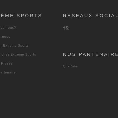
RÊME SPORTS
RÉSEAUX SOCIA
es-nous?
z-nous
ur Extreme Sports
NOS PARTENAIR
z chez Extreme Sports
s Presse
QlikRate
artenaire