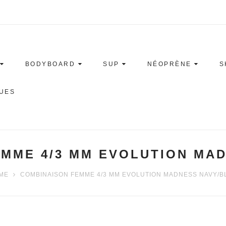
BODYBOARD
SUP
NÉOPRÈNE
S
UES
MME 4/3 MM EVOLUTION MA
ME
COMBINAISON FEMME 4/3 MM EVOLUTION MADNESS NAVY/B