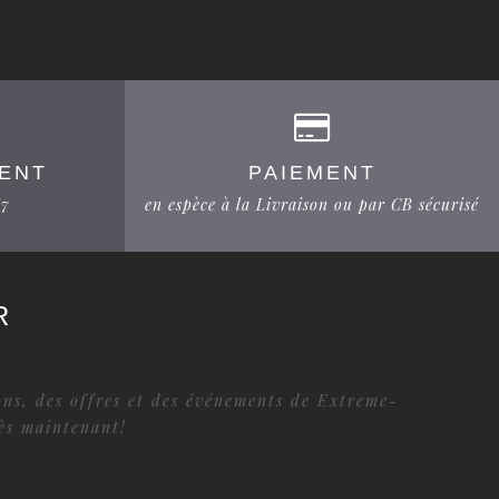
IENT
PAIEMENT
/7
en espèce à la Livraison ou par CB sécurisé
R
ions, des offres et des événements de Extreme-
dès maintenant!