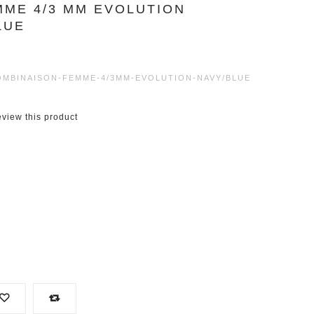
MME 4/3 MM EVOLUTION
LUE
MBINAISON-FEMME-4/3MM-EVOLUTION-NAVY/BLUE
review this product