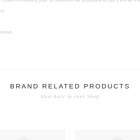
 collées invisibles) pour un maximum de souplesse et pas d'entrée d'
col.
 chaud.
BRAND RELATED PRODUCTS
Most have in your Shop