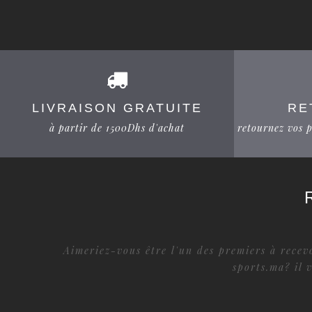
LIVRAISON GRATUITE
RE
à partir de 1500Dhs d'achat
retournez vos p
Aimeriez-vous être l'un des premiers à recevo
sports.ma? il 