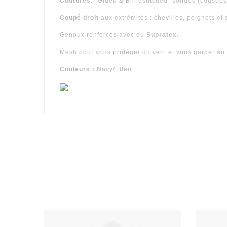
Coutures:
"Glued & Blindstitched" solides (cousues
Coupé droit
aux extrémités : chevilles, poignets et 
Genoux renforcés avec du
Supratex.
Mesh pour vous protéger du vent et vous garder au
Couleurs :
Navy/ Bleu.