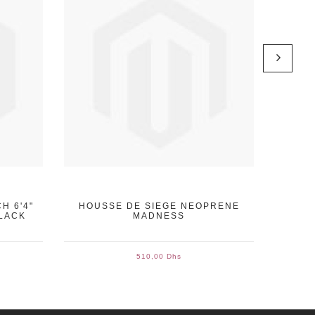
H 6'4"
HOUSSE DE SIEGE NEOPRENE
HOUS
LACK
MADNESS
FUNBO
510,00 Dhs