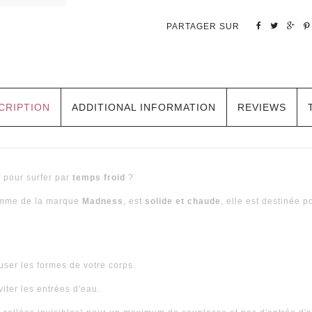
PARTAGER SUR
CRIPTION
ADDITIONAL INFORMATION
REVIEWS
 pour surfer par
temps froid
?
femme de la marque
Madness
, est
solide et chaude
, elle est destinée p
ser les formes de votre corps.
viter les entrées d'eau.