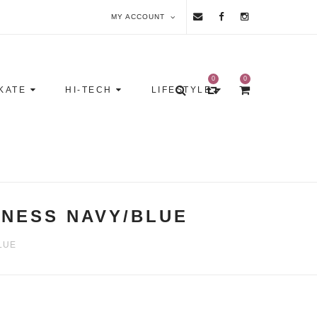
MY ACCOUNT
0
0
KATE
HI-TECH
LIFESTYLE
DNESS NAVY/BLUE
LUE