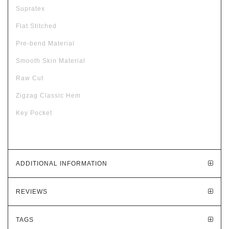
Supratex
Flat Stitched
Pre-bend Material
Smooth Skin Material
Raw Cut
Zigzag Classic Hem
Key Pocket
ADDITIONAL INFORMATION
REVIEWS
TAGS