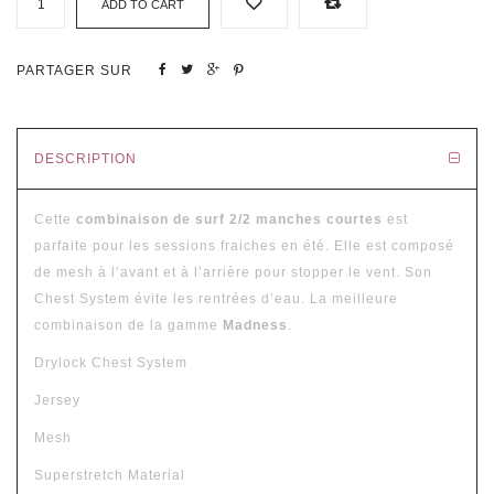
ADD TO CART
PARTAGER SUR
DESCRIPTION
Cette
combinaison de surf 2/2
manches courtes
est
parfaite pour les sessions fraiches en été. Elle est composé
de mesh à l’avant et à l’arrière pour stopper le vent. Son
Chest System évite les rentrées d’eau. La meilleure
combinaison de la gamme
Madness
.
Drylock Chest System
Jersey
Mesh
Superstretch Material